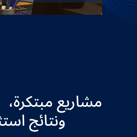
مشاريع مبتكرة،
ونتائج استث